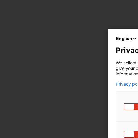
English
Privac
We collect 
give your c
information
Privacy po