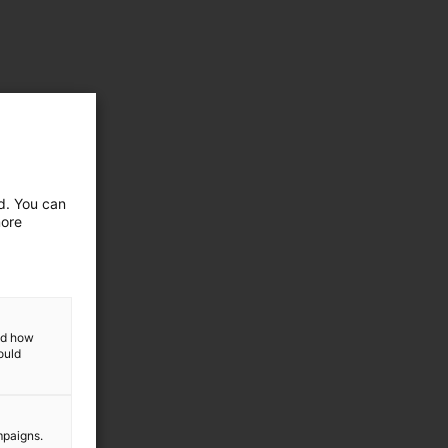
ed. You can
more
and how
ould
mpaigns.