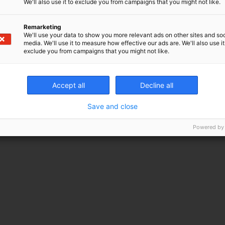
We'll also use it to exclude you from campaigns that you might not like.
Remarketing
We'll use your data to show you more relevant ads on other sites and soc
media. We'll use it to measure how effective our ads are. We'll also use it
exclude you from campaigns that you might not like.
Accept all
Decline all
Save and close
Powered by