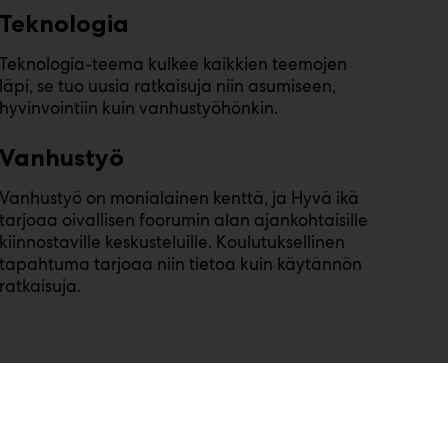
Teknologia
Teknologia-teema kulkee kaikkien teemojen
läpi, se tuo uusia ratkaisuja niin asumiseen,
hyvinvointiin kuin vanhustyöhönkin.
Vanhustyö
Vanhustyö on monialainen kenttä, ja Hyvä ikä
tarjoaa oivallisen foorumin alan ajankohtaisille
kiinnostaville keskusteluille. Koulutuksellinen
tapahtuma tarjoaa niin tietoa kuin käytännön
ratkaisuja.