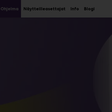
Ohjelma
Näytteilleasettajat
Info
Blogi
aa
Avaa
avalikko
alavalikko