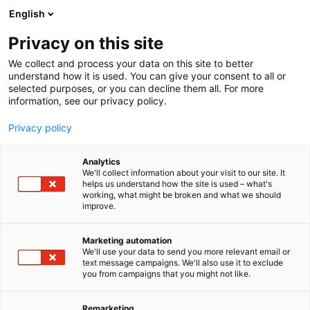
Siirry
English
sisältöön
Privacy on this site
We collect and process your data on this site to better
understand how it is used. You can give your consent to all or
selected purposes, or you can decline them all. For more
information, see our privacy policy.
Privacy policy
Analytics
We'll collect information about your visit to our site. It
helps us understand how the site is used – what's
working, what might be broken and what we should
improve.
Marketing automation
We'll use your data to send you more relevant email or
text message campaigns. We'll also use it to exclude
you from campaigns that you might not like.
Remarketing