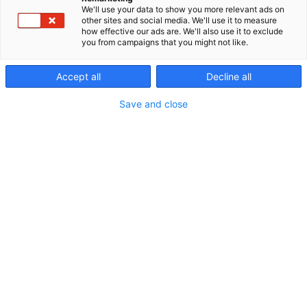
We'll use your data to show you more relevant ads on
other sites and social media. We'll use it to measure
how effective our ads are. We'll also use it to exclude
you from campaigns that you might not like.
Ohjelma
Accept all
Decline all
Save and close
Tietoa & ratkaisuja
Tapahtumassa kuullaan ohjelmaa Hyvä ikä ja Hyvä
arki -lavoilla sekä samaan aikaan järjestettävän
Fysioterapia & kuntoutus -tapahtuman
ohjelmalavalla.