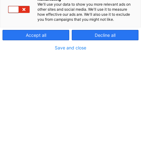
We'll use your data to show you more relevant ads on
other sites and social media. We'll use it to measure
how effective our ads are. We'll also use it to exclude
you from campaigns that you might not like.
Ohjelma
Accept all
Decline all
Save and close
Tietoa & ratkaisuja
Tapahtumassa kuullaan ohjelmaa Hyvä ikä ja Hyvä
arki -lavoilla sekä samaan aikaan järjestettävän
Fysioterapia & kuntoutus -tapahtuman
ohjelmalavalla.