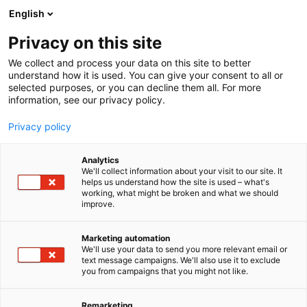
Siirry
English
sisältöön
Privacy on this site
We collect and process your data on this site to better
understand how it is used. You can give your consent to all or
selected purposes, or you can decline them all. For more
information, see our privacy policy.
Privacy policy
Analytics
We'll collect information about your visit to our site. It
helps us understand how the site is used – what's
working, what might be broken and what we should
improve.
Marketing automation
We'll use your data to send you more relevant email or
text message campaigns. We'll also use it to exclude
you from campaigns that you might not like.
Remarketing