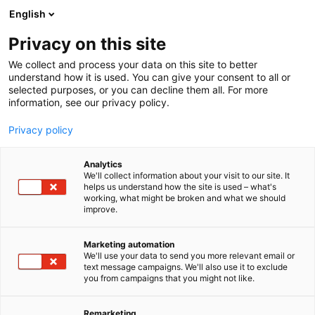
Siirry
English
sisältöön
Privacy on this site
We collect and process your data on this site to better
understand how it is used. You can give your consent to all or
selected purposes, or you can decline them all. For more
information, see our privacy policy.
Privacy policy
Yleisökävijät
Analytics
We'll collect information about your visit to our site. It
helps us understand how the site is used – what's
working, what might be broken and what we should
improve.
Marketing automation
We'll use your data to send you more relevant email or
text message campaigns. We'll also use it to exclude
Ikääntymisen oma
you from campaigns that you might not like.
tapahtuma tarjoilee
Remarketing