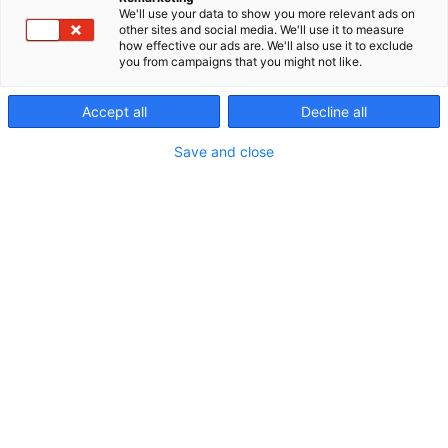
We'll use your data to show you more relevant ads on
rehtiä tietoa
other sites and social media. We'll use it to measure
how effective our ads are. We'll also use it to exclude
you from campaigns that you might not like.
Hyvä Ikä -tapahtumalla on pitkät perinteet. Alusta
alkaen tapahtuma on tarjonnut sisältöä niin
Accept all
Decline all
vanhustyön ammattilaisille kuin ikääntyville
itselleen. Yleisökävijöille on jälleen tarjolla
Save and close
kiinnostavaa ohjelmaa.
Liputamme vahvasti vanhuuteen varautumisen ja
arvokkaan vanhuuden puolesta! Toivotamme kaikki
omasta tai läheisen hyvinvoinnista kiinnostuneet
mukaan ikääntymiseen laajaan tapahtumaan,
missä asioita katsotaan monesta näkökulmasta.
Tule mukaan hakemaan tietoa,
keskustelemaan, oivaltamaan ja löytämään
ratkaisuja hyvään arkeen!